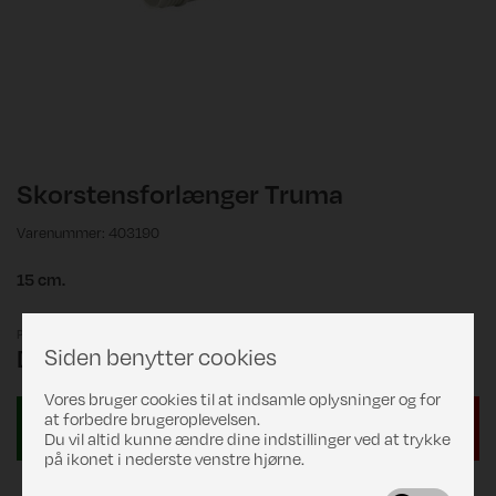
Skorstensforlænger Truma
Varenummer: 403190
15 cm.
Pris
Siden benytter cookies
DKK 89,00
Vores bruger cookies til at indsamle oplysninger og for
at forbedre brugeroplevelsen.
Du vil altid kunne ændre dine indstillinger ved at trykke
på ikonet i nederste venstre hjørne.