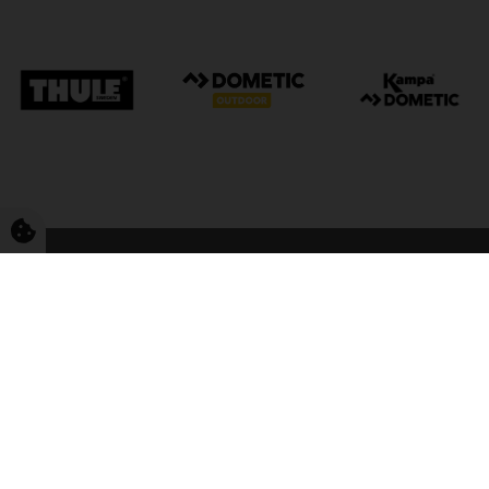
FriCamping Tarp
Kvalitet til camping