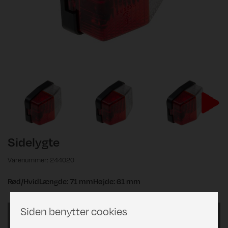
Sidelygte
Varenummer: 244020
Rød/HvidLængde: 71 mmHøjde: 61 mm
Siden benytter cookies
Sidelygte rød/hvid