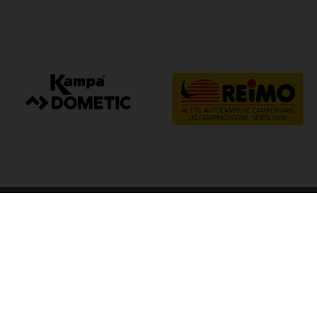
arp
Kvalitet til camping