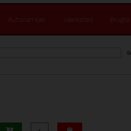
Autocamper
Værksted
Brugte 
S