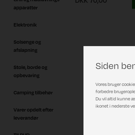
DKK 70,00
apparatter
Elektronik
Solsenge og
afslapning
Siden ben
Stole, borde og
opbevaring
Vores bruger cookies
forbedre brugerople
Camping tilbehør
Du vil altid kunne æ
ikonet i nederste ve
Varer opdelt efter
leverandør
TILBUD