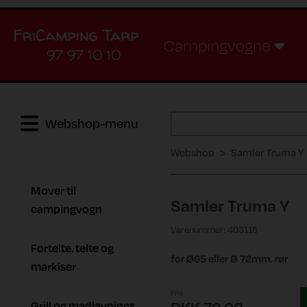
Campingvogne
97 97 10 10
Webshop-menu
Webshop
Samler Truma Y
Mover til
Samler Truma Y
campingvogn
Varenummer: 403115
Fortelte. telte og
for Ø65 eller Ø 72mm. rør
markiser
Pris
Grill og madlavnings