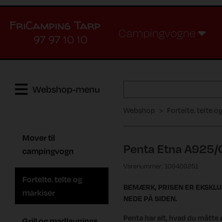
Campingvogne
97 97 10 10
Webshop-menu
Webshop
Fortelte. telte o
Mover til
Penta Etna A925/
campingvogn
Varenummer: 109409251
Fortelte. telte og
BEMÆRK, PRISEN ER EKSKL
markiser
NEDE PÅ SIDEN.
Penta har alt, hvad du måtte 
Grill og madlavnings