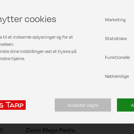
ytter cookies
Marketing
økoptager (ved køb af stel)
 til at indsamle oplysninger og for at
Statistiske
velsen.
ndre dine indstillinger ved at trykke på
Funktionelle
nstre hjørne.
Nødvendige
Accepter valgte
A
f:
Zinox Mega Penta