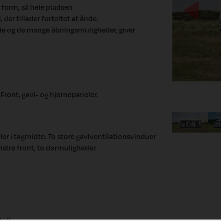
form, så hele pladsen
Previous
 der tillader forteltet at ånde.
le og de mange åbningsmuligheder, giver
Front, gavl- og hjørnepaneler.
 i tagmidte. To store gavlventilationsvinduer
tre front, to dørmuligheder.
tel)