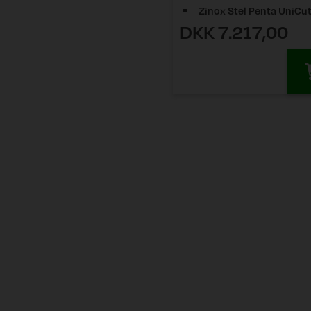
Zinox Stel Penta UniCut
DKK 7.217,00
12/23 T-Rex
Zinox Stel Penta UniCu
12/16 T-Rex