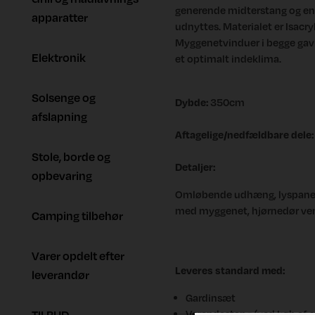
generende midterstang og en 
apparatter
udnyttes. Materialet er Isacryl,
Myggenetvinduer i begge gav
Elektronik
et optimalt indeklima.
Solsenge og
Dybde:
350cm
afslapning
Aftagelige/nedfældbare dele:
Stole, borde og
Detaljer:
opbevaring
Omløbende udhæng, lyspaneler
med myggenet, hjørnedør vens
Camping tilbehør
Varer opdelt efter
Leveres standard med:
leverandør
Gardinsæt
TILBUD
Verandastang (ved køb af s