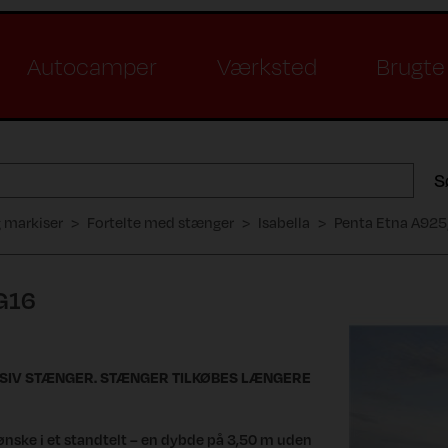
Autocamper
Værksted
Brugte 
S
g markiser
Fortelte med stænger
Isabella
Penta Etna A925
G16
USIV STÆNGER. STÆNGER TILKØBES LÆNGERE
ønske i et standtelt – en dybde på 3,50 m uden