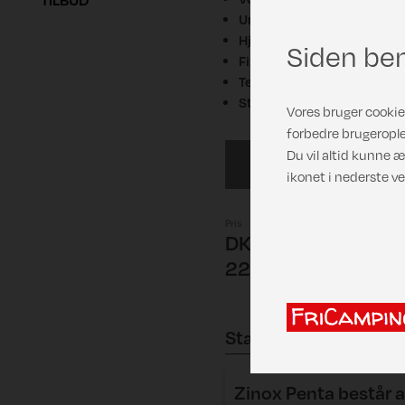
Understykke
Hjulafdækning
Siden ben
FixOn
Telttaske
Stang- og pløkpose inkl. pl
Vores bruger cookies
forbedre brugerople
Du vil altid kunne æ
925/G16
ikonet i nederste ve
Pris
DKK
22.545,00
Stænger
Zinox Penta
består a