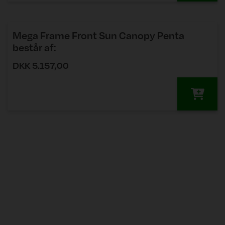
Mega Frame Front Sun Canopy Penta
består af:
Mega Stel Frontsolsejl Penta C1
DKK 5.157,00
Mega Stel Frontsolsejl Penta C2