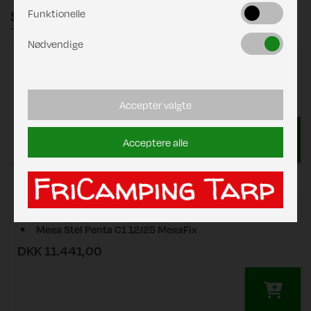
Funktionelle
Stænger
Nødvendige
Zinox Penta
består af:
Zinox Stel Penta UniCut C1 12/23 T-Rex
DKK 8.187,00
Zinox Stel Penta UniCut C2 18/19 T-Rex
Accepter valgte
Acceptere alle
Zinox Mega Penta
består af:
Mega Stel Penta C1 12/25 MegaFix
DKK 11.441,00
Mega Stel Penta C2 12/25. MegaFix
Mega Stel Penta C3 18/19 MegaFix