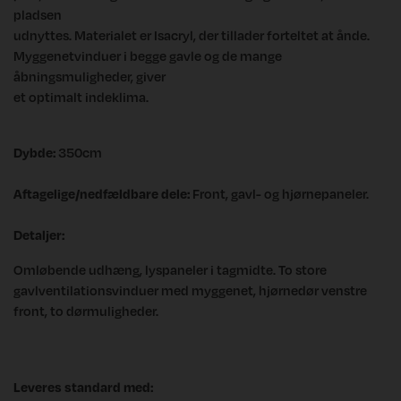
pladsen
udnyttes. Materialet er Isacryl, der tillader forteltet at ånde.
Myggenetvinduer i begge gavle og de mange
åbningsmuligheder, giver
et optimalt indeklima.
Dybde:
350cm
Aftagelige/nedfældbare dele:
Front, gavl- og hjørnepaneler.
Detaljer:
Omløbende udhæng, lyspaneler i tagmidte. To store
gavlventilationsvinduer med myggenet, hjørnedør venstre
front, to dørmuligheder.
Leveres standard med: