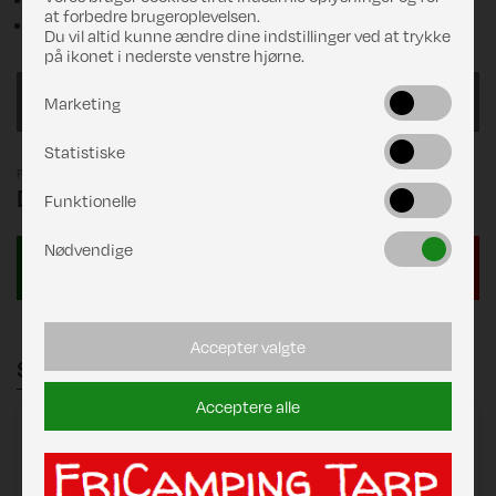
at forbedre brugeroplevelsen.
Pløkker og pløkpose
Du vil altid kunne ændre dine indstillinger ved at trykke
på ikonet i nederste venstre hjørne.
1150/G22
Marketing
Statistiske
Pris
DKK 31.541,00
Funktionelle
Nødvendige
Accepter valgte
Stænger
Acceptere alle
Zinox Mega 300
består af:
Mega Stel 300 Standard C1 14/23 MegaFix