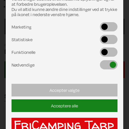
at forbedre brugeroplevelsen.
Pløkker og pløkpose
Du vil altid kunne ændre dine indstillinger ved at trykke
på ikonet i nederste venstre hjørne.
1125/G21
Marketing
Statistiske
Pris
DKK 30.186,00
Funktionelle
Nødvendige
Accepter valgte
Stænger
Acceptere alle
Zinox Mega 300
består af:
Mega Stel 300 Standard C1 14/23 MegaFix