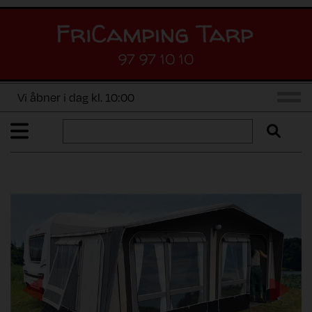
97 97 10 10
Vi åbner i dag kl. 10:00
Previous
Next