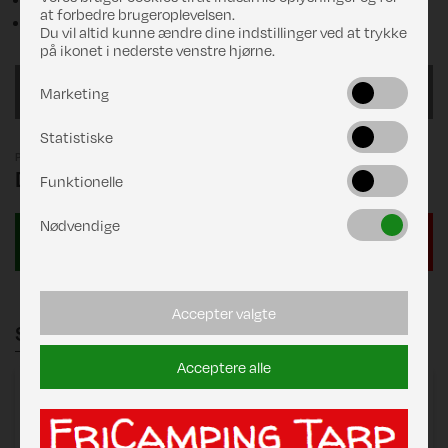
at forbedre brugeroplevelsen.
Pløkker og pløkpose
Du vil altid kunne ændre dine indstillinger ved at trykke
på ikonet i nederste venstre hjørne.
925/G16
Marketing
Statistiske
Pris
DKK 21.625,00
Funktionelle
Nødvendige
Accepter valgte
Stænger
Acceptere alle
Zinox Mega 240/250
består af:
Mega Stel 240/250 Standard C1 16/23 MegaFix