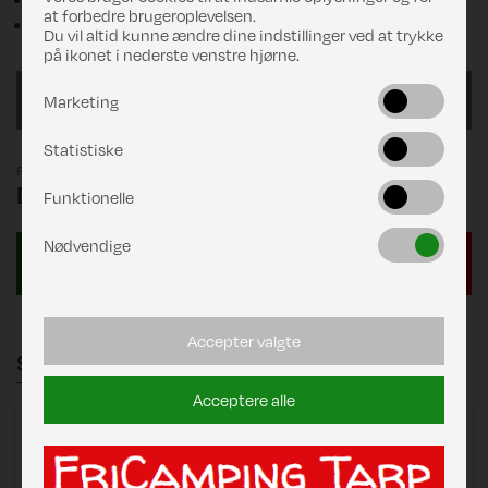
at forbedre brugeroplevelsen.
Pløkker og pløkpose
Du vil altid kunne ændre dine indstillinger ved at trykke
på ikonet i nederste venstre hjørne.
915/G16
Marketing
Statistiske
Pris
DKK 21.625,00
Funktionelle
Nødvendige
Accepter valgte
Stænger
Acceptere alle
Zinox Mega 240/250
består af:
Mega Stel 240/250 Standard C1 16/23 MegaFix