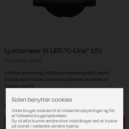
Lysdæmper til LED "C-Line" 12V
Varenummer: 220218
SortMax belastning: 30WTouch betjeningMål (LxBxH):
53x53x16,5 mm.Inkl. ramme og dåseKan anvendes til
halogen og LED
Siden benytter cookies
Pris
DKK 199,00
Vores bruger cookies til at indsamle oplysninger og for
at forbedre brugeroplevelsen.
Du vil altid kunne ændre dine indstillinger ved at trykke
på ikonet i nederste venstre hjørne.