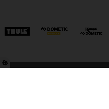
FriCamping Tarp
Kvalitet til camping