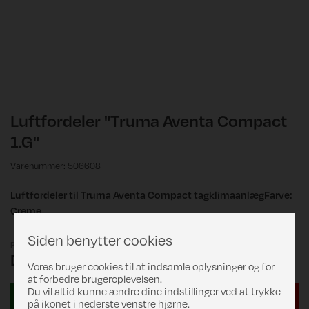
Luftfordeler "Truma Aventa Compact
1.G"
Varenummer: 506608
Luftfordeler til Truma Aventa Compact tagklimaanlægFarve:
Creme
Siden benytter cookies
Pris
DKK 1.799,00
Vores bruger cookies til at indsamle oplysninger og for
at forbedre brugeroplevelsen.
Du vil altid kunne ændre dine indstillinger ved at trykke
på ikonet i nederste venstre hjørne.