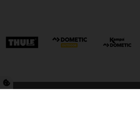
FriCamping Tarp
Kvalitet til camping