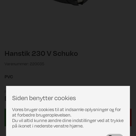
Hanstik 230 V Schuko
Varenummer: 220035
PVC
Pris
Siden benytter cookies
DKK 39,00
Vores bruger cookies til at indsamle oplysninger og for
at forbedre brugeroplevelsen.
Du vil altid kunne ændre dine indstillinger ved at trykke
på ikonet i nederste venstre hjørne.