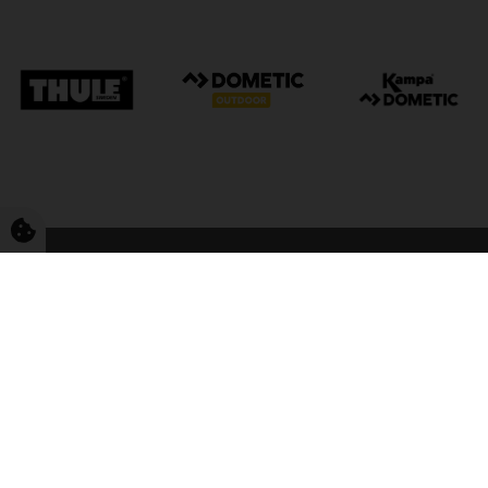
FriCamping Tarp
Kvalitet til camping