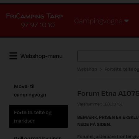
Campingvogne
97 97 10 10
Webshop-menu
Webshop
Fortelte. telte o
Mover til
Forum Etna A107
campingvogn
Varenummer: 128110751
Fortelte. telte og
BEMÆRK, PRISEN ER EKSKL
markiser
NEDE PÅ SIDEN.
Forums justerbare fronter give
Grill og madlavnings