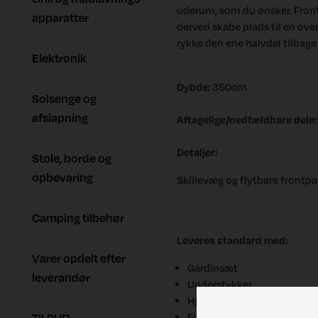
uderum, som du ønsker. Front
apparatter
derved skabe plads til en ove
rykke den ene halvdel tilbage
Elektronik
Dybde:
350cm
Solsenge og
afslapning
Aftagelige/nedfældbare dele:
Detaljer:
Stole, borde og
opbevaring
Skillevæg og flytbare frontpa
Camping tilbehør
Leveres standard med:
Varer opdelt efter
Gardinsæt
leverandør
Understykker
Hjulafdækning
TILBUD
Fix on