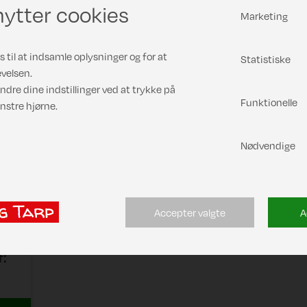
ytter cookies
Marketing
 til at indsamle oplysninger og for at
Statistiske
velsen.
ndre dine indstillinger ved at trykke på
Funktionelle
nstre hjørne.
Nødvendige
Accepter valgte
A
f:
/23
/20