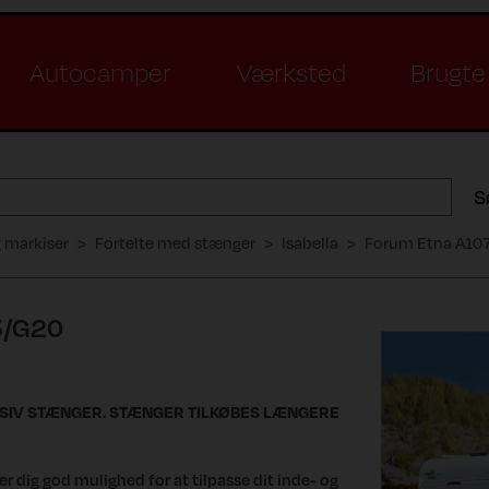
Autocamper
Værksted
Brugte 
S
g markiser
Fortelte med stænger
Isabella
Forum Etna A10
5/G20
USIV STÆNGER. STÆNGER TILKØBES LÆNGERE
r dig god mulighed for at tilpasse dit inde- og