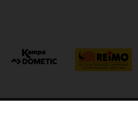
arp
Kvalitet til camping