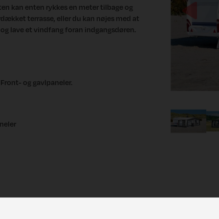
en kan enten rykkes en meter tilbage og
Previous
rdækket terrasse, eller du kan nøjes med at
 og lave et vindfang foran indgangsdøren.
Front- og gavlpaneler.
neler