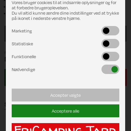
Vores bruger cookies til at indsamle oplysninger og for
Skillevæg
at forbedre brugeroplevelsen.
Du vil altid kunne ændre dine indstillinger ved at trykke
Telttaske
på ikonet i nederste venstre hjørne.
Marketing
1025/G19
Statistiske
Pris
Funktionelle
DKK 30.578,00
Nødvendige
Accepter valgte
Stænger
Acceptere alle
Zinox Mega Frame Forum Etna
består af:
Mega Stel Forum C1 18/23