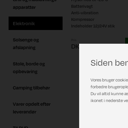
Batterivagt
apparatter
Anti-vibration
Kompressor
Elektronik
Indeholder 12/24V stik
Solsenge og
Pris
DKK 3.899,00
afslapning
Siden ben
Stole, borde og
opbevaring
Vores bruger cookies
forbedre brugerople
Camping tilbehør
Du vil altid kunne æ
ikonet i nederste ve
Varer opdelt efter
leverandør
TILBUD