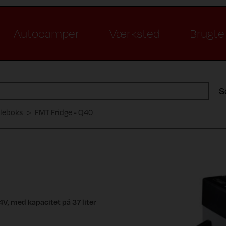
Autocamper
Værksted
Brugte 
S
leboks
FMT Fridge - Q40
V, med kapacitet på 37 liter