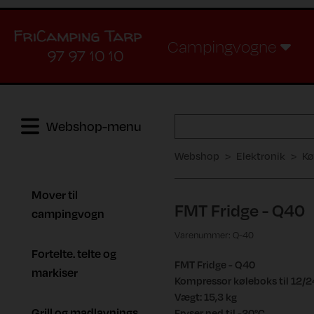
Campingvogne
97 97 10 10
Webshop-menu
Webshop
Elektronik
Kø
Mover til
FMT Fridge - Q40
campingvogn
Varenummer: Q-40
Fortelte. telte og
FMT Fridge - Q40
markiser
Kompressor køleboks til 12/24
Vægt: 15,3 kg
Grill og madlavnings
Fryser ned til -20°C