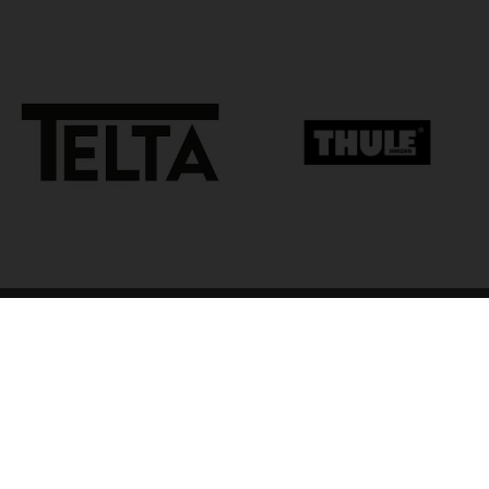
arp
Kvalitet til camping