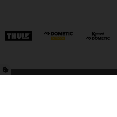
FriCamping Tarp
Kvalitet til camping