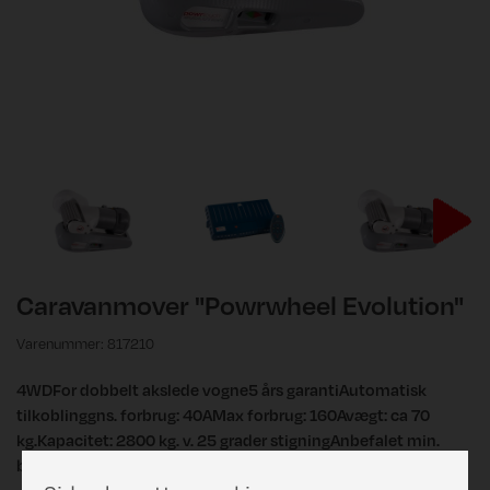
Caravanmover "Powrwheel Evolution"
Varenummer: 817210
4WDFor dobbelt akslede vogne5 års garantiAutomatisk
tilkoblinggns. forbrug: 40AMax forbrug: 160Avægt: ca 70
kg.Kapacitet: 2800 kg. v. 25 grader stigningAnbefalet min.
batteri: 12V-100A