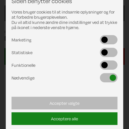
Siden benytter cookies
Vores bruger cookies til at indsamle oplysninger og for
automatisk tilkobling, tandem 4WD
at forbedre brugeroplevelsen.
Du vil altid kunne ændre dine indstillinger ved at trykke
på ikonet i nederste venstre hjørne.
Pris
DKK 31.249,00
Marketing
Statistiske
Funktionelle
Nødvendige
Accepter valgte
Acceptere alle