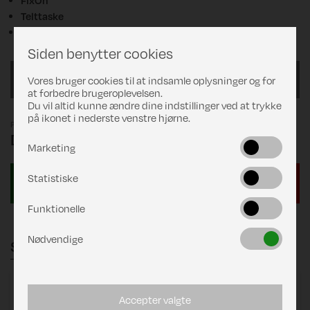
Telttaske
Stang- og pløkpose inkl. pløkoptager.
Siden benytter cookies
1015/G19
Vores bruger cookies til at indsamle oplysninger og for
at forbedre brugeroplevelsen.
Du vil altid kunne ændre dine indstillinger ved at trykke
på ikonet i nederste venstre hjørne.
Pris
DKK 17.490,00
Marketing
Statistiske
Funktionelle
Nødvendige
Stænger
Zinox 250
består af:
Accepter valgte
Zinox Stel 250 Standard C1 19/22 T-Rex