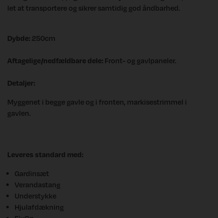
let at transportere og sikrer samtidig god åndbarhed.
Dybde:
250cm
Aftagelige/nedfældbare dele:
Front- og gavlpaneler.
Detaljer:
Myggenet i begge gavle og i fronten, markisestrimmel i
gavlen.
Leveres standard med:
Gardinsæt
Verandastang
Understykke
Hjulafdækning
FixOn