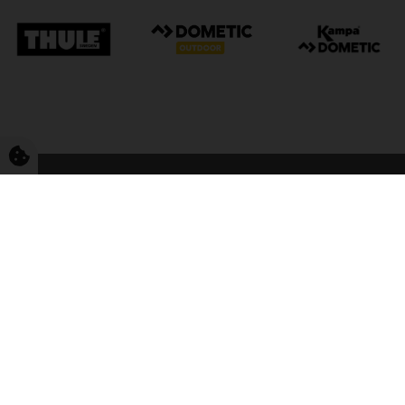
FriCamping Tarp
Kvalitet til camping