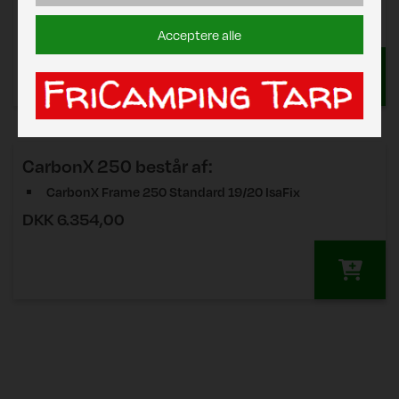
DKK 4.552,00
Zinox Stel 250 Standard C2 19/20 T-Rex
Acceptere alle
CarbonX 250
består af:
CarbonX Frame 250 Standard 19/20 IsaFix
DKK 6.354,00