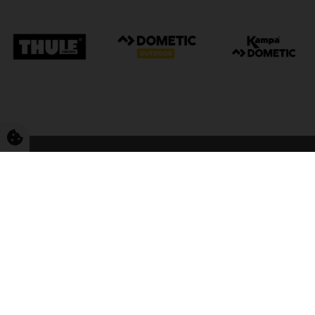
FriCamping Tarp
Kvalitet til camping