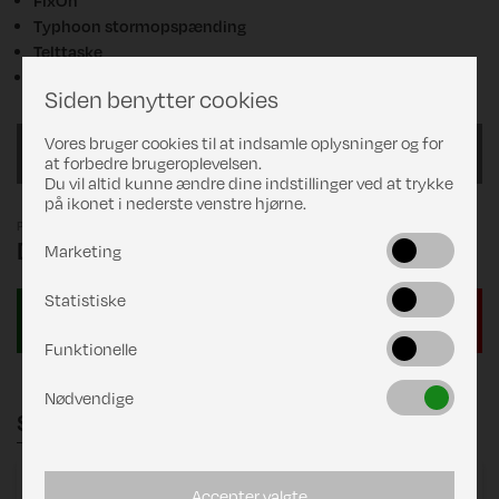
Typhoon stormopspænding
Telttaske
Stang- og pløkpose inkl. pløkoptager.
Siden benytter cookies
Vores bruger cookies til at indsamle oplysninger og for
850/G14
at forbedre brugeroplevelsen.
Du vil altid kunne ændre dine indstillinger ved at trykke
på ikonet i nederste venstre hjørne.
Pris
DKK 17.661,00
Marketing
Statistiske
Funktionelle
Nødvendige
Stænger
Zinox 250
består af:
Accepter valgte