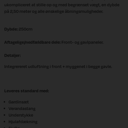
ukompliceret at stille op og med begrænset vægt, en dybde
på 2,50 meter og alle ønskelige åbningsmuligheder.
Dybde:
250cm
Aftagelige/nedfældbare dele:
Front- og gavlpaneler.
Detaljer:
Integrereret udluftning i front + myggenet i begge gavle.
Leveres standard med:
Gardinsæt
Verandastang
Understykke
Hjulafdækning
FixOn