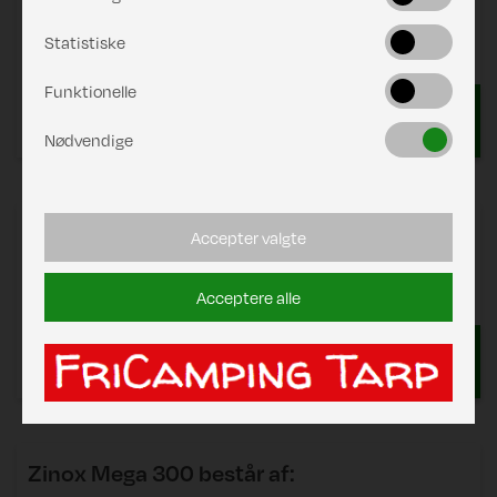
Zinox Stel 250 Standard C1 19/22 T-Rex
Statistiske
DKK 4.552,00
Zinox Stel 250 Standard C2 19/20 T-Rex
Funktionelle
Nødvendige
CarbonX 250
består af:
Accepter valgte
CarbonX Frame 250 Standard 19/20 IsaFix
DKK 6.354,00
Acceptere alle
Zinox Mega 300
består af: