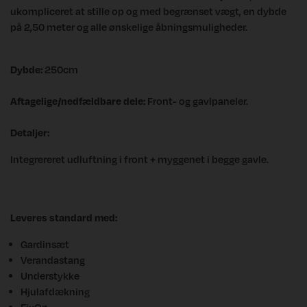
ukompliceret at stille op og med begrænset vægt, en dybde
på 2,50 meter og alle ønskelige åbningsmuligheder.
Dybde:
250cm
Aftagelige/nedfældbare dele:
Front- og gavlpaneler.
Detaljer:
Integrereret udluftning i front + myggenet i begge gavle.
Leveres standard med:
Gardinsæt
Verandastang
Understykke
Hjulafdækning
FixOn