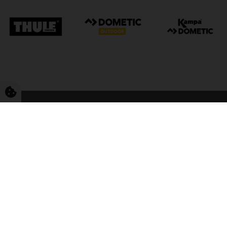
FriCamping Tarp
Kvalitet til camping