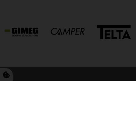
FriCamping Tarp
Kvalitet til camping