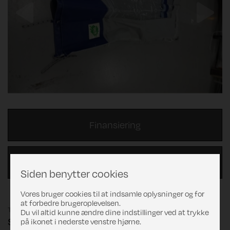
Previous
Next
Finansiering
Beregn byttepris
Siden benytter cookies
Vores bruger cookies til at indsamle oplysninger og for
at forbedre brugeroplevelsen.
Testet
Du vil altid kunne ændre dine indstillinger ved at trykke
Stand: DCT markise side Venstre
på ikonet i nederste venstre hjørne.