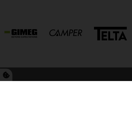
FriCamping Tarp
Kvalitet til camping