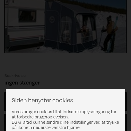
Previous
Next
Beskrivelse
ingen stænger
Siden benytter cookies
Finansiering
Vores bruger cookies til at indsamle oplysninger og for
at forbedre brugeroplevelsen.
Du vil altid kunne ændre dine indstillinger ved at trykke
Beregn byttepris
på ikonet i nederste venstre hjørne.