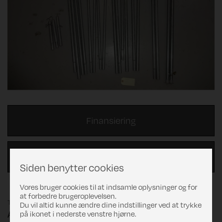
Finansiering
Beregn byttepris
Siden benytter cookies
Vores bruger cookies til at indsamle oplysninger og for
at forbedre brugeroplevelsen.
Telttilbehør
Du vil altid kunne ændre dine indstillinger ved at trykke
A-mål cm.: 925
på ikonet i nederste venstre hjørne.