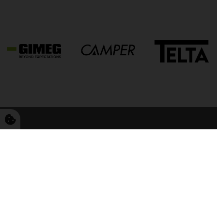
FriCamping Tarp
Kvalitet til camping