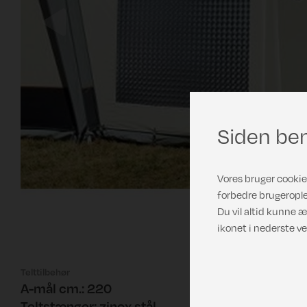
Previous
Siden ben
Vores bruger cookies
forbedre brugerople
Du vil altid kunne æ
ikonet i nederste ve
Telttilbehør
A-mål cm.: 220
Teltstænger: zinox stål