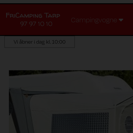
Campingvogne
97 97 10 10
Vi åbner i dag kl. 10:00