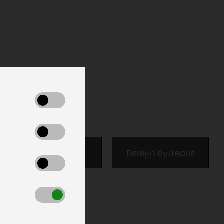
Udskriv
Beregn byttepris