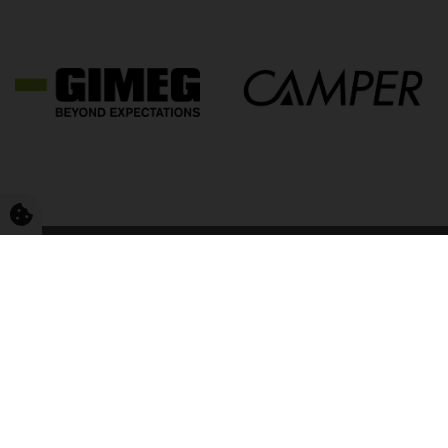
FriCamping T
FriCamping Esbjer