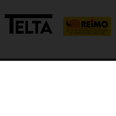
arp
Kvalitet til camping
g ApS
Tlf. 97971010
Åbni